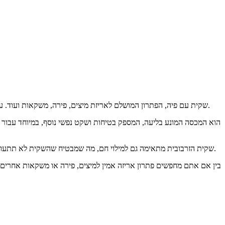
שקית עם פיה, הפתרון המושלם לאריזת מיצים, פירה, משקאות ועוד. עם קיבולות הניתנות להתאמה אישית מ-10 מ"ל עד 10 ליטר, אתם יכולים להיות סמוכים ובטוחים ששקית הפיה תתאים בצורה מושלמת למוצרים שלכם.
שקית הזרבובית מתאימה גם למילוי חם, מה שמבטיח שהשקית לא תתעוות בטמפרטורות גבוהות של עד 130 מעלות. זה הופך אותה לאידיאלית עבור מוצרים הדורשים תהליך מילוי חם, מה שמבטיח שמירה על שלמות האריזה.
בין אם אתם מחפשים פתרון אריזה אמין למיצים, פירה או משקאות אחרים,