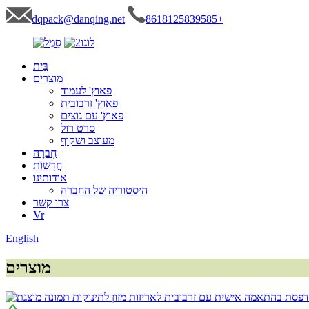
dqpack@danqing.net
8618125839585+
בַּיִת
מוצרים
פאוץ' לעמוד
פאוץ' זרבובית
פאוץ' עם גוצים
סרט רול
מעוצב ושקוף
חֶברָה
חֲדָשׁוֹת
אודותינו
היסטוריה של החברה
צרו קשר
Vr
English
מוצרים