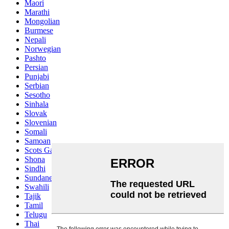
Maori
Marathi
Mongolian
Burmese
Nepali
Norwegian
Pashto
Persian
Punjabi
Serbian
Sesotho
Sinhala
Slovak
Slovenian
Somali
Samoan
Scots Gaelic
Shona
Sindhi
Sundanese
Swahili
Tajik
Tamil
Telugu
Thai