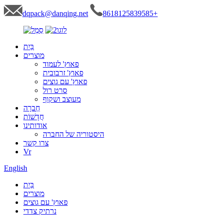
dqpack@danqing.net
8618125839585+
בַּיִת
מוצרים
פאוץ' לעמוד
פאוץ' זרבובית
פאוץ' עם גוצים
סרט רול
מעוצב ושקוף
חֶברָה
חֲדָשׁוֹת
אודותינו
היסטוריה של החברה
צרו קשר
Vr
English
בַּיִת
מוצרים
פאוץ' עם גוצים
נרתיק צדדי