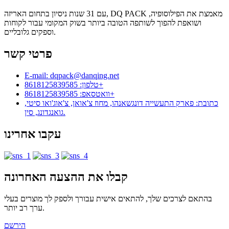
עם 31 שנות ניסיון בתחום האריזה, DQ PACK מאמצת את הפילוסופיה,
ושואפת להפוך לשותפה הטובה ביותר בשוק המקומי עבור לקוחות
וספקים גלובליים.
פרטי קשר
E-mail: dqpack@danqing.net
טלפון: 8618125839585+
וואטסאפ: 8618125839585+
כתובת: פארק התעשייה דונגשאנהו, מחוז צ'אואן, צ'אוג'ואו סיטי,
גואנגדונג, סין.
עקבו אחרינו
קבלו את ההצעה האחרונה
בהתאם לצרכים שלך, להתאים אישית עבורך ולספק לך מוצרים בעלי
ערך רב יותר.
הירשם